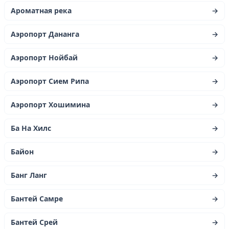
Ароматная река
→
Аэропорт Дананга
→
Аэропорт Нойбай
→
Аэропорт Сием Рипа
→
Аэропорт Хошимина
→
Ба На Хилс
→
Байон
→
Банг Ланг
→
Бантей Самре
→
Бантей Срей
→