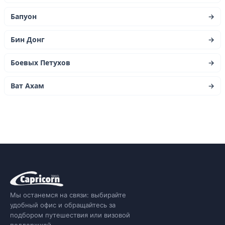
Бапуон
→
Бин Донг
→
Боевых Петухов
→
Ват Ахам
→
Мы останемся на связи: выбирайте
удобный офис и обращайтесь за
подбором путешествия или визовой