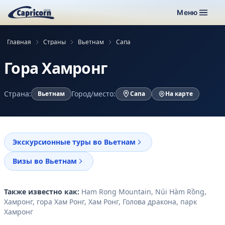
Меню
Главная
Страны
Вьетнам
Сапа
Гора Хамронг
Страна:
Город/место:
Вьетнам
Сапа
На карте
Экскурсионные туры во Вьетнам
Визы во Вьетнам
Также известно как:
Ham Rong Mountain, Núi Hàm Rồng,
Хамронг, гора Хам Ронг, Хам Ронг, Голова дракона, парк
Хамронг