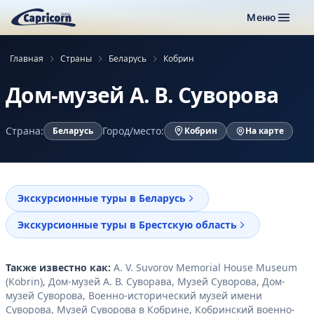
Меню
Главная
Страны
Беларусь
Кобрин
Дом-музей А. В. Суворова
Страна:
Город/место:
Беларусь
Кобрин
На карте
Экскурсионные туры в Беларусь
Экскурсионные туры в Брестскую область
Также известно как:
A. V. Suvorov Memorial House Museum
(Kobrin), Дом-музей А. В. Суворава, Музей Суворова, Дом-
музей Суворова, Военно-исторический музей имени
Суворова, Музей Суворова в Кобрине, Кобринский военно-