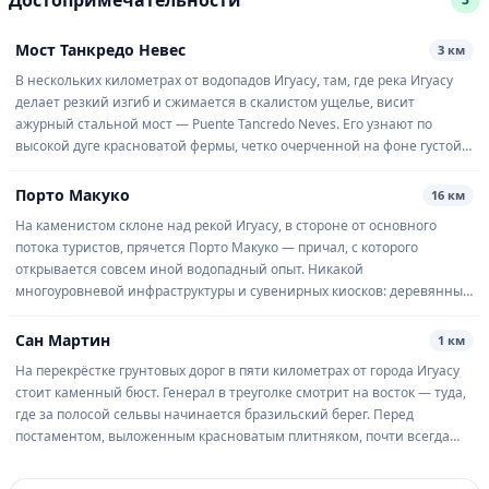
Достопримечательности
Мост Танкредо Невес
3 км
В нескольких километрах от водопадов Игуасу, там, где река Игуасу
делает резкий изгиб и сжимается в скалистом ущелье, висит
ажурный стальной мост — Puente Tancredo Neves. Его узнают по
высокой дуге красноватой фермы, четко очерченной на фоне густой
зелени субтропического леса. Это ворота к аргентинской стороне
водопадов и одновременно точка, где река станови...
Порто Макуко
16 км
На каменистом склоне над рекой Игуасу, в стороне от основного
потока туристов, прячется Порто Макуко — причал, с которого
открывается совсем иной водопадный опыт. Никакой
многоуровневой инфраструктуры и сувенирных киосков: деревянные
мостки уходят в зелень субтропического леса, а в воздухе стоит гул
трёхсотметровой стены падающей воды — мощной, но куда более...
Сан Мартин
1 км
На перекрёстке грунтовых дорог в пяти километрах от города Игуасу
стоит каменный бюст. Генерал в треуголке смотрит на восток — туда,
где за полосой сельвы начинается бразильский берег. Перед
постаментом, выложенным красноватым плитняком, почти всегда
лежат свежие цветы: гардении или ветки местного кустарника с
мелкими белыми соцветиями, которые здесь называю...