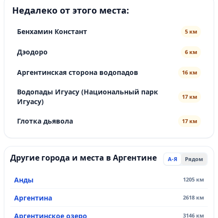
Недалеко от этого места:
Бенхамин Констант
5 км
Дэодоро
6 км
Аргентинская сторона водопадов
16 км
Водопады Игуасу (Национальный парк
17 км
Игуасу)
Глотка дьявола
17 км
Другие города и места в Аргентине
А-Я
Рядом
Анды
1205 км
Аргентина
2618 км
Аргентинское озеро
3146 км