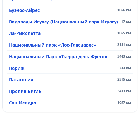
Буэнос-Айрес
1066 км
Водопады Игуасу (Национальный парк Игуасу)
17 км
Ла-Риколетта
1065 км
Национальный парк «Лос-Гласиарес»
3141 км
Национальный Парк «Тьерра-дель-Фуего»
3443 км
Париж
743 км
Патагония
2515 км
Пролив Бигль
3433 км
Сан-Исидро
1057 км